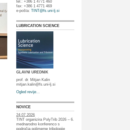
tel.: +386 1 4771 460
fax: +386 1 4771 469
e-pošta:
TINT@fs.uni-lj.si
LUBRICATION SCIENCE
GLAVNI UREDNIK
prof. dr. Mitjan Kalin
mitjan.kalin@fs.uni-lj.si
Ogled revije...
NOVICE
24.07.2026
TINT organizira PolyTrib 2026 – 6.
mednarodno konferenco s
področja polimerne tribologije