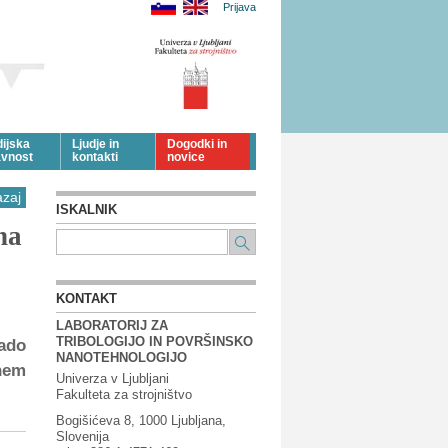
Prijava
dijska
Ljudje in
Dogodki in
avnost
kontakti
novice
azaj
ISKALNIK
na
KONTAKT
LABORATORIJ ZA
TRIBOLOGIJO IN POVRŠINSKO
rado
NANOTEHNOLOGIJO
vnem
Univerza v Ljubljani
Fakulteta za strojništvo
Bogišićeva 8, 1000 Ljubljana,
Slovenija