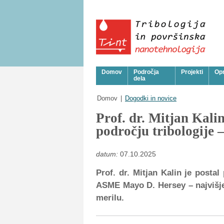
Domov
Področja
Projekti
Op
dela
Domov
|
Dogodki in novice
Prof. dr. Mitjan Kali
področju tribologij
datum:
07.10.2025
Prof. dr. Mitjan Kalin je postal
ASME Mayo D. Hersey – najvišje
merilu.