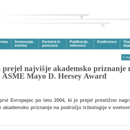
rema
Svetovanje,
Partnerji in
Publikacije,
Konference
Štu
storitve
povezave
reference
dej
< n
n prejel najvišje akademsko priznanje 
e – ASME Mayo D. Hersey Award
 prvi Evropejec po letu 2004, ki je prejel prestižno nag
 akademsko priznanje na področju tribologije v sveto