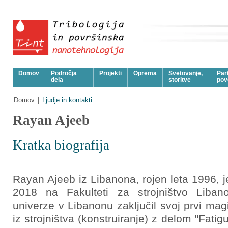
Domov
Področja
Projekti
Oprema
Svetovanje,
Part
dela
storitve
pov
Domov
|
Ljudje in kontakti
Rayan Ajeeb
Kratka biografija
Rayan Ajeeb iz Libanona, rojen leta 1996, j
2018 na Fakulteti za strojništvo Liban
univerze v Libanonu zaključil svoj prvi magi
iz strojništva (konstruiranje) z delom "Fatigu