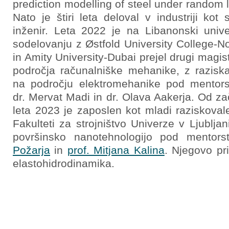
prediction modelling of steel under random 
Nato je štiri leta deloval v industriji kot s
inženir. Leta 2022 je na Libanonski unive
sodelovanju z Østfold University College-N
in Amity University-Dubai prejel drugi magist
področja računalniške mehanike, z razisk
na področju elektromehanike pod mentor
dr. Mervat Madi in dr. Olava Aakerja. Od za
leta 2023 je zaposlen kot mladi raziskoval
Fakulteti za strojništvo Univerze v Ljubljani
površinsko nanotehnologijo pod mento
Požarja
in
prof. Mitjana Kalina
. Njegovo pr
elastohidrodinamika.