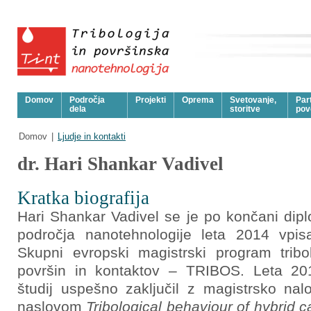
Domov
Področja
Projekti
Oprema
Svetovanje,
Part
dela
storitve
pov
Domov
|
Ljudje in kontakti
dr. Hari Shankar Vadivel
Kratka biografija
Hari Shankar Vadivel se je po končani dipl
področja nanotehnologije leta 2014 vpis
Skupni evropski magistrski program tribol
površin in kontaktov – TRIBOS. Leta 20
študij uspešno zaključil z magistrsko nal
naslovom
Tribological behaviour of hybrid 