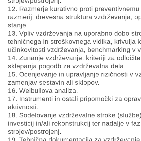
strojev/postrojenj.
Razmerje kurativno proti preventivnemu 
razmerij, drevesna struktura vzdrževanja, o
stanje.
Vpliv vzdrževanja na uporabno dobo stroj
tehničnega in stroškovnega vidika, krivulja 
učinkovitosti vzdrževanja, benchmarking v 
Zunanje vzdrževanje: kriteriji za odločit
sklepanja pogodb za vzdrževalna dela.
Ocenjevanje in upravljanje rizičnosti v v
zamenjav sestavin ali sklopov.
Weibullova analiza.
Instrumenti in ostali pripomočki za oprav
aktivnosti.
Sodelovanje vzdrževalne stroke (službe) 
investicij in/ali rekonstrukcij ter nadalje v 
strojev/postrojenj.
Tehnična dokumentacija za vzdrževanje (