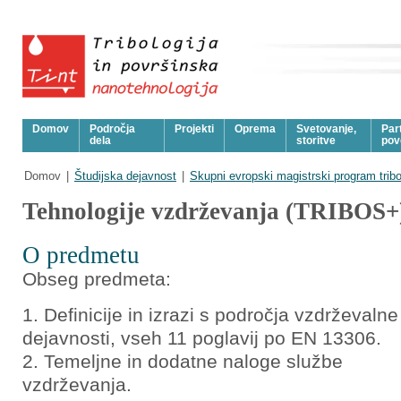
Domov
Področja
Projekti
Oprema
Svetovanje,
Part
dela
storitve
pov
Domov
|
Študijska dejavnost
|
Skupni evropski magistrski program trib
Tehnologije vzdrževanja (TRIBOS+
O predmetu
Obseg predmeta:
​Definicije in izrazi s področja vzdrževalne
dejavnosti, vseh 11 poglavij po EN 13306.
Temeljne in dodatne naloge službe
vzdrževanja.